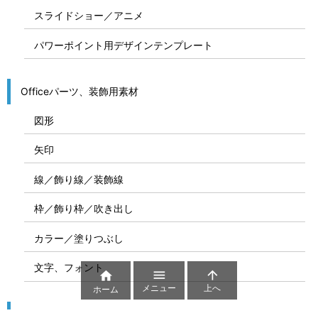
スライドショー／アニメ
パワーポイント用デザインテンプレート
Officeパーツ、装飾用素材
図形
矢印
線／飾り線／装飾線
枠／飾り枠／吹き出し
カラー／塗りつぶし
文字、フォント



メニュー
上へ
ホーム
図解