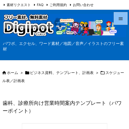
素材リクエスト
FAQ
ご利用規約
お問い合わせ
当サイト（Digipot.net）について


メニュ
パワポ、エクセル、ワード素材／地図／音声／イラストのフリー素

材
サイド

前へ

ホーム
>

ビジネス資料、テンプレート、計画表
>

スケジュー

ル表／計画表
次へ

検索
歯科、診療所向け営業時間案内テンプレート（パワ
ーポイント）