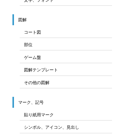
図解
コート図
部位
ゲーム盤
図解テンプレート
その他の図解
マーク、記号
貼り紙用マーク
シンボル、アイコン、見出し