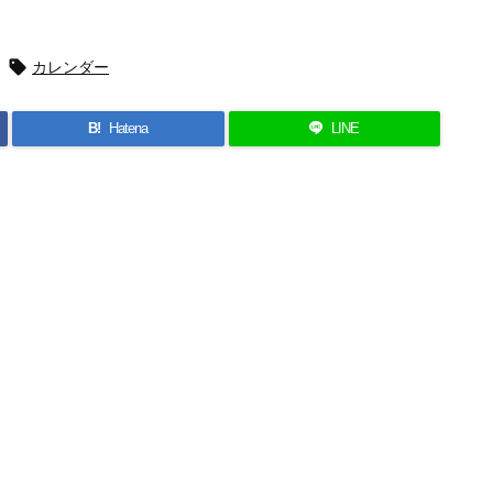

カレンダー
B!
Hatena
LINE