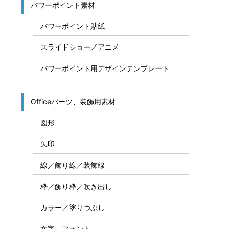
パワーポイント素材
パワーポイント貼紙
スライドショー／アニメ
パワーポイント用デザインテンプレート
Officeパーツ、装飾用素材
図形
矢印
線／飾り線／装飾線
枠／飾り枠／吹き出し
カラー／塗りつぶし
文字、フォント