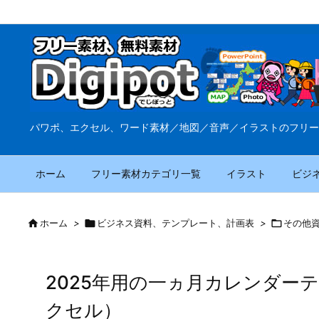
パワポ、エクセル、ワード素材／地図／音声／イラストのフリー
ホーム
フリー素材カテゴリ一覧
イラスト
ビジ

ホーム
>

ビジネス資料、テンプレート、計画表
>

その他
2025年用の一ヵ月カレンダー
クセル）