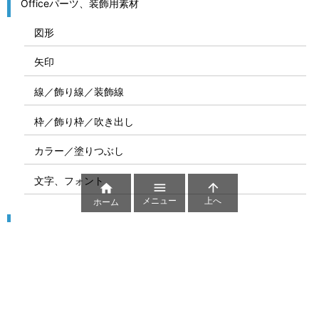
Officeパーツ、装飾用素材
図形
矢印
線／飾り線／装飾線
枠／飾り枠／吹き出し
カラー／塗りつぶし
文字、フォント



メニュー
上へ
ホーム
図解
コート図
部位
ゲーム盤