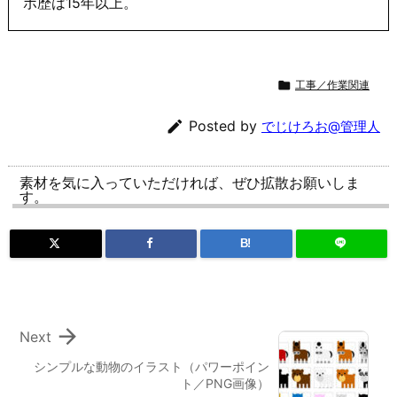
ポ歴は15年以上。

工事／作業関連

Posted by
でじけろお@管理人
素材を気に入っていただければ、ぜひ拡散お願いしま
す。
B!

Next
シンプルな動物のイラスト（パワーポイン
ト／PNG画像）