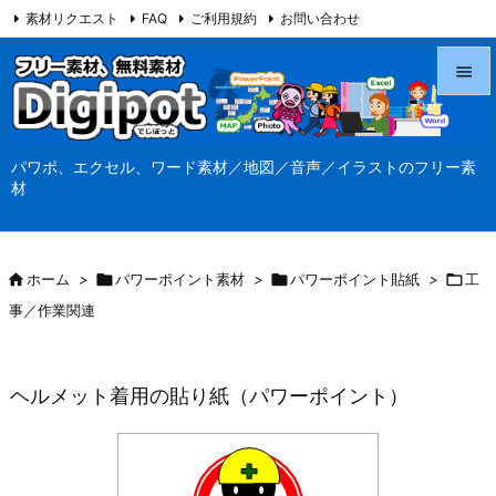
素材リクエスト
FAQ
ご利用規約
お問い合わせ
当サイト（Digipot.net）について


メニュ
パワポ、エクセル、ワード素材／地図／音声／イラストのフリー素

材
サイド

前へ

ホーム
>

パワーポイント素材
>

パワーポイント貼紙
>

工

事／作業関連
次へ

検索
ヘルメット着用の貼り紙（パワーポイント）