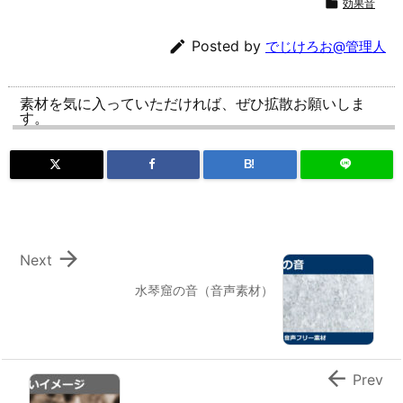

効果音

Posted by
でじけろお@管理人
素材を気に入っていただければ、ぜひ拡散お願いしま
す。
B!

Next
水琴窟の音（音声素材）

Prev