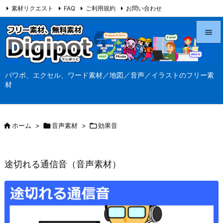
素材リクエスト
FAQ
ご利用規約
お問い合わせ
当サイト（Digipot.net）について


メニュ
パワポ、エクセル、ワード素材／地図／音声／イラストのフリー素

材
サイド

前へ

ホーム
>

音声素材
>

効果音

次へ

途切れる通信音（音声素材）
検索