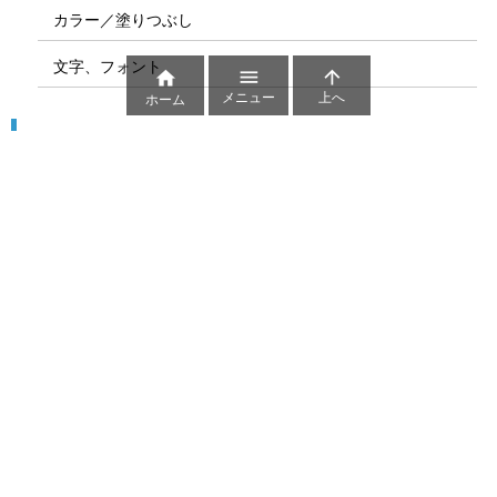
カラー／塗りつぶし
文字、フォント



メニュー
上へ
ホーム
図解
コート図
部位
ゲーム盤
図解テンプレート
その他の図解
マーク、記号
貼り紙用マーク