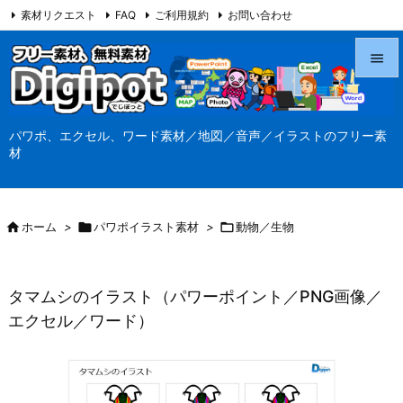
素材リクエスト
FAQ
ご利用規約
お問い合わせ
当サイト（Digipot.net）について


メニュ
パワポ、エクセル、ワード素材／地図／音声／イラストのフリー素

材
サイド

前へ

ホーム
>

パワポイラスト素材
>

動物／生物

次へ

タマムシのイラスト（パワーポイント／PNG画像／
検索
エクセル／ワード）