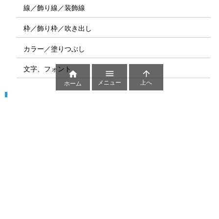
線／飾り線／装飾線
枠／飾り枠／吹き出し
カラー／塗りつぶし
文字、フォント



メニュー
上へ
ホーム
図解
コート図
部位
ゲーム盤
図解テンプレート
その他の図解