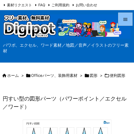
素材リクエスト
FAQ
ご利用規約
お問い合わせ
当サイト（Digipot.net）について


メニュ
パワポ、エクセル、ワード素材／地図／音声／イラストのフリー素

材
サイド

前へ

ホーム
>

Officeパーツ、装飾用素材
>

図形
>

便利図形

次へ

円すい型の図形パーツ（パワーポイント／エクセル
検索
／ワード）