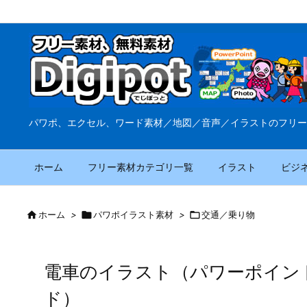
パワポ、エクセル、ワード素材／地図／音声／イラストのフリー
ホーム
フリー素材カテゴリ一覧
イラスト
ビジ

ホーム
>

パワポイラスト素材
>

交通／乗り物
電車のイラスト（パワーポイン
ド）