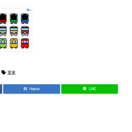

電車
B!
Hatena
LINE