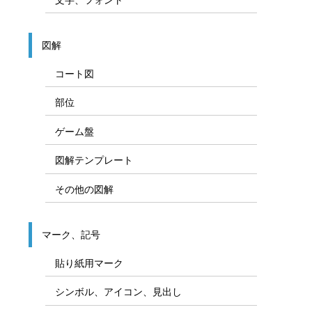
図解
コート図
部位
ゲーム盤
図解テンプレート
その他の図解
マーク、記号
貼り紙用マーク
シンボル、アイコン、見出し