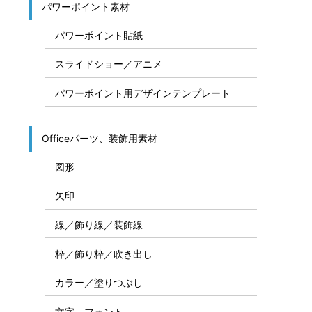
パワーポイント素材
パワーポイント貼紙
スライドショー／アニメ
パワーポイント用デザインテンプレート
Officeパーツ、装飾用素材
図形
矢印
線／飾り線／装飾線
枠／飾り枠／吹き出し
カラー／塗りつぶし
文字、フォント