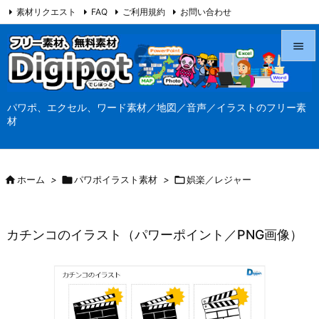
素材リクエスト
FAQ
ご利用規約
お問い合わせ
当サイト（Digipot.net）について


メニュ
パワポ、エクセル、ワード素材／地図／音声／イラストのフリー素

材
サイド

前へ

ホーム
>

パワポイラスト素材
>

娯楽／レジャー

次へ

カチンコのイラスト（パワーポイント／PNG画像）
検索