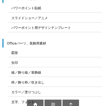
パワーポイント貼紙
スライドショー／アニメ
パワーポイント用デザインテンプレート
Officeパーツ、装飾用素材
図形
矢印
線／飾り線／装飾線
枠／飾り枠／吹き出し
カラー／塗りつぶし
文字、フォント


