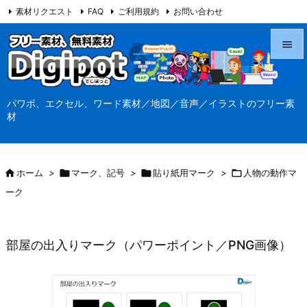
素材リクエスト
FAQ
ご利用規約
お問い合わせ
当サイト（Digipot.net）について


メニュ
パワポ、エクセル、ワード素材／地図／音声／イラストのフリー素

材
サイド

前へ

ホーム
>

マーク、記号
>

貼り紙用マーク
>

人物の動作マ

ーク
次へ

検索
部屋の出入りマーク（パワーポイント／PNG画像）