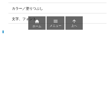
カラー／塗りつぶし
文字、フォント



メニュー
上へ
ホーム
図解
コート図
部位
ゲーム盤
図解テンプレート
その他の図解
マーク、記号