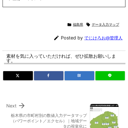

福島県

データ入力マップ

Posted by
でじけろお@管理人
素材を気に入っていただければ、ぜひ拡散お願いしま
す。
B!

Next
栃木県の市町村別の数値入力データマップ
（パワーポイント／エクセル）｜地域デー
タの視覚化に