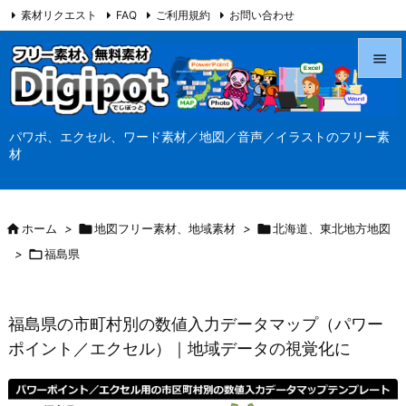
素材リクエスト
FAQ
ご利用規約
お問い合わせ
当サイト（Digipot.net）について


メニュ
パワポ、エクセル、ワード素材／地図／音声／イラストのフリー素

材
サイド

前へ

ホーム
>

地図フリー素材、地域素材
>

北海道、東北地方地図

>

福島県
次へ

検索
福島県の市町村別の数値入力データマップ（パワー
ポイント／エクセル）｜地域データの視覚化に