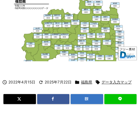

2022年4月15日

2025年7月22日

福島県

データ入力マップ
B!