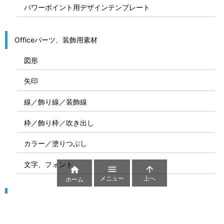
パワーポイント用デザインテンプレート
Officeパーツ、装飾用素材
図形
矢印
線／飾り線／装飾線
枠／飾り枠／吹き出し
カラー／塗りつぶし
文字、フォント



メニュー
上へ
ホーム
図解
コート図