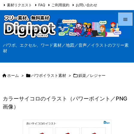
素材リクエスト
FAQ
ご利用規約
お問い合わせ
当サイト（Digipot.net）について


メニュ
パワポ、エクセル、ワード素材／地図／音声／イラストのフリー素

材
サイド

前へ

ホーム
>

パワポイラスト素材
>

娯楽／レジャー

次へ

カラーサイコロのイラスト（パワーポイント／PNG
検索
画像）