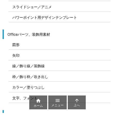
スライドショー／アニメ
パワーポイント用デザインテンプレート
Officeパーツ、装飾用素材
図形
矢印
線／飾り線／装飾線
枠／飾り枠／吹き出し
カラー／塗りつぶし
文字、フォント



メニュー
上へ
ホーム
図解