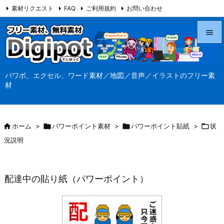
素材リクエスト
FAQ
ご利用規約
お問い合わせ
当サイト（Digipot.net）について


メニュ
パワポ、エクセル、ワード素材／地図／音声／イラストのフリー素

材
サイド

前へ

ホーム
>

パワーポイント素材
>

パワーポイント貼紙
>

状

況説明
次へ

検索
配達中の貼り紙（パワーポイント）