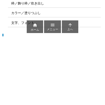
枠／飾り枠／吹き出し
カラー／塗りつぶし
文字、フォント



メニュー
上へ
ホーム
図解
コート図
部位
ゲーム盤
図解テンプレート
その他の図解
マーク、記号