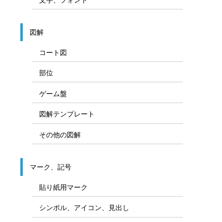
図解
コート図
部位
ゲーム盤
図解テンプレート
その他の図解
マーク、記号
貼り紙用マーク
シンボル、アイコン、見出し