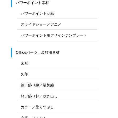
パワーポイント素材
パワーポイント貼紙
スライドショー／アニメ
パワーポイント用デザインテンプレート
Officeパーツ、装飾用素材
図形
矢印
線／飾り線／装飾線
枠／飾り枠／吹き出し
カラー／塗りつぶし
文字、フォント