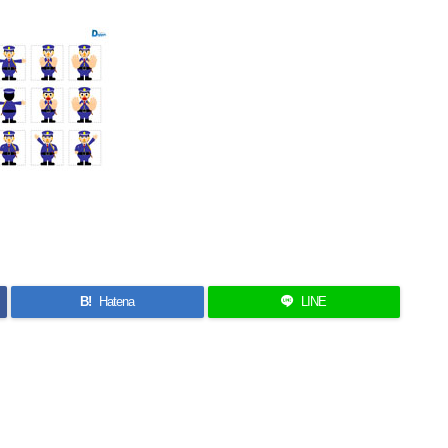
B!
Hatena
LINE