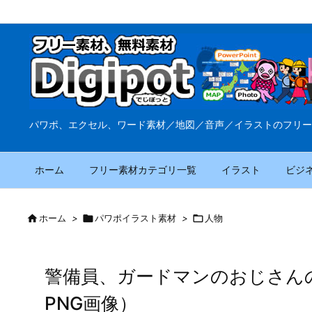
パワポ、エクセル、ワード素材／地図／音声／イラストのフリー
ホーム
フリー素材カテゴリ一覧
イラスト
ビジ

ホーム
>

パワポイラスト素材
>

人物
警備員、ガードマンのおじさん
PNG画像）