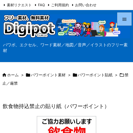
素材リクエスト
FAQ
ご利用規約
お問い合わせ
当サイト（Digipot.net）について


メニュ
パワポ、エクセル、ワード素材／地図／音声／イラストのフリー素

材
サイド

前へ

ホーム
>

パワーポイント素材
>

パワーポイント貼紙
>

禁

止／厳禁
次へ

検索
飲食物持込禁止の貼り紙（パワーポイント）