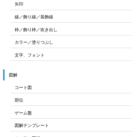
矢印
線／飾り線／装飾線
枠／飾り枠／吹き出し
カラー／塗りつぶし
文字、フォント
図解
コート図
部位
ゲーム盤
図解テンプレート