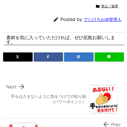

禁止／厳禁

Posted by
でじけろお@管理人
素材を気に入っていただければ、ぜひ拡散お願いしま
す。
B!

Next
手をはさまないように気をつけての貼り紙
（パワーポイント）

Prev