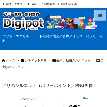
素材リクエスト
FAQ
ご利用規約
お問い合わせ
当サイト（Digipot.net）について


メニュ
パワポ、エクセル、ワード素材／地図／音声／イラストのフリー素

材
サイド

前へ

ホーム
>

シルエット素材
>

生物、動物のシルエット
>

昆

虫類のシルエット
次へ

検索
アリのシルエット（パワーポイント／PNG画像）