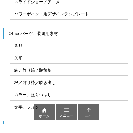
スライドショー／アニメ
パワーポイント用デザインテンプレート
Officeパーツ、装飾用素材
図形
矢印
線／飾り線／装飾線
枠／飾り枠／吹き出し
カラー／塗りつぶし
文字、フォント



メニュー
上へ
ホーム
図解