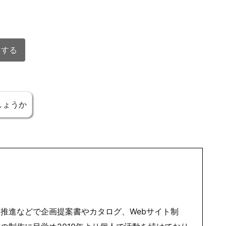
ドする
ド
納まるサイズ)
ドする