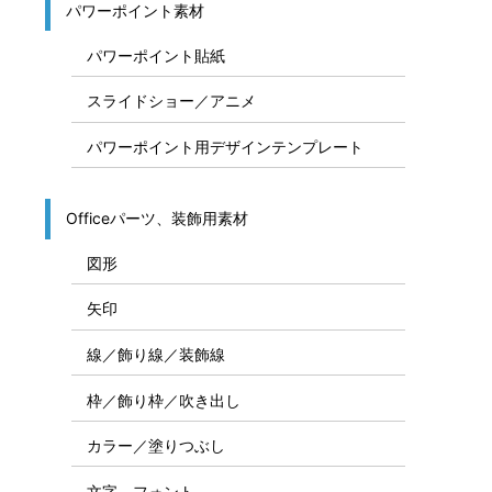
パワーポイント素材
パワーポイント貼紙
スライドショー／アニメ
パワーポイント用デザインテンプレート
Officeパーツ、装飾用素材
図形
矢印
線／飾り線／装飾線
枠／飾り枠／吹き出し
カラー／塗りつぶし
文字、フォント