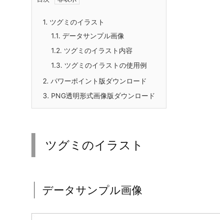
フリー、無料で使えるツグミのイラスト画像です。パ
したPNG透明形式ファイル版を用意しています。
スズメ目ヒタキ科ツグミ属に分類されるツグミの、さ
の枝にとまる様子など、自然な生態がリアルに表現さ
いを感じさせる存在であり、野鳥関連の資料や観察ノ
す。また、学校の理科教材やバードウォッチングイベ
身近な野鳥の魅力を伝える素材として重宝します。
目次
1.
ツグミのイラスト
1.1.
データサンプル画像
1.2.
ツグミのイラスト内容
1.3.
ツグミのイラストの使用例
2.
パワーポイント版ダウンロード