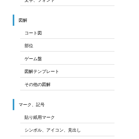
図解
コート図
部位
ゲーム盤
図解テンプレート
その他の図解
マーク、記号
貼り紙用マーク
シンボル、アイコン、見出し