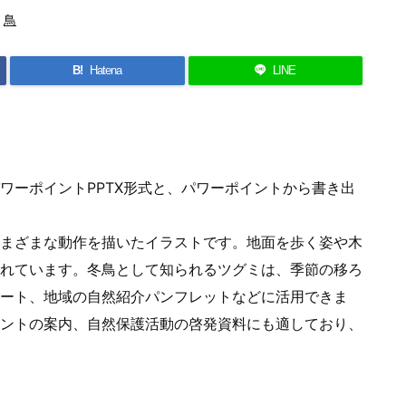

鳥
B!
Hatena
LINE