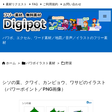
素材リクエスト
FAQ
ご利用規約
お問い合わせ
当サイト（Digipot.net）について


メニュ
パワポ、エクセル、ワード素材／地図／音声／イラストのフリー素

材
サイド

前へ

ホーム
>

パワポイラスト素材
>

野菜

次へ

シソの葉、クワイ、カンピョウ、ワサビのイラスト
検索
（パワーポイント／PNG画像）