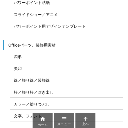
パワーポイント貼紙
スライドショー／アニメ
パワーポイント用デザインテンプレート
Officeパーツ、装飾用素材
図形
矢印
線／飾り線／装飾線
枠／飾り枠／吹き出し
カラー／塗りつぶし
文字、フォント



メニュー
上へ
ホーム