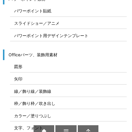
パワーポイント貼紙
スライドショー／アニメ
パワーポイント用デザインテンプレート
Officeパーツ、装飾用素材
図形
矢印
線／飾り線／装飾線
枠／飾り枠／吹き出し
カラー／塗りつぶし
文字、フォント


