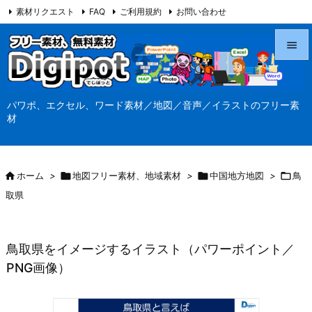
素材リクエスト
FAQ
ご利用規約
お問い合わせ
当サイト（Digipot.net）について


メニュ
パワポ、エクセル、ワード素材／地図／音声／イラストのフリー素

材
サイド

前へ

ホーム
>

地図フリー素材、地域素材
>

中国地方地図
>

鳥

取県
次へ

検索
鳥取県をイメージするイラスト（パワーポイント／
PNG画像）