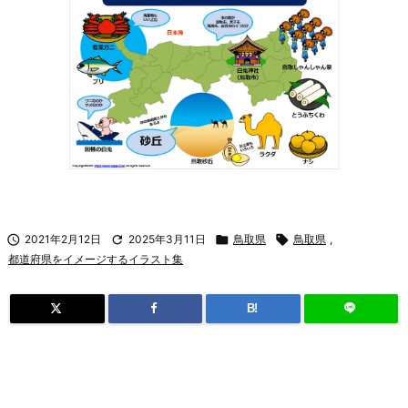

2021年2月12日

2025年3月11日

鳥取県

鳥取県
,
都道府県をイメージするイラスト集
B!