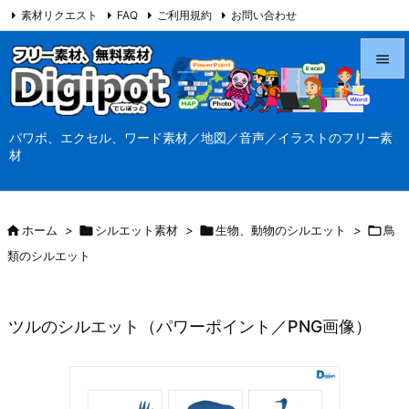
素材リクエスト
FAQ
ご利用規約
お問い合わせ
当サイト（Digipot.net）について


メニュ
パワポ、エクセル、ワード素材／地図／音声／イラストのフリー素

材
サイド

前へ

ホーム
>

シルエット素材
>

生物、動物のシルエット
>

鳥

類のシルエット
次へ

検索
ツルのシルエット（パワーポイント／PNG画像）