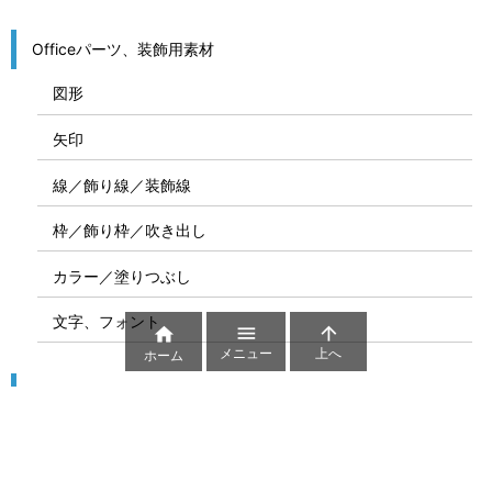
Officeパーツ、装飾用素材
図形
矢印
線／飾り線／装飾線
枠／飾り枠／吹き出し
カラー／塗りつぶし
文字、フォント



メニュー
上へ
ホーム
図解
コート図
部位