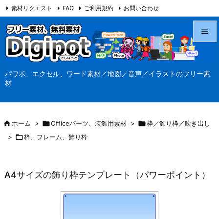
素材リクエスト
FAQ
ご利用規約
お問い合わせ
当サイト（Digipot.net）について


メニュ
パワポ、エクセル、ワード素材／地図／音声／イラストのフリー素

材
サイド

前へ

ホーム
>

Officeパーツ、装飾用素材
>

枠／飾り枠／吹き出し

>

枠、フレーム、飾り枠
次へ

検索
A4サイズの飾り枠テンプレート（パワーポイント）