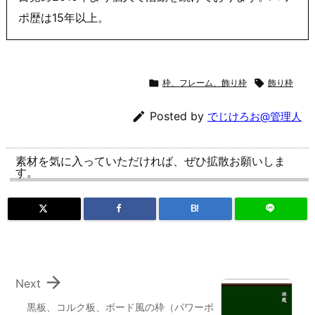
ポ歴は15年以上。

枠、フレーム、飾り枠

飾り枠

Posted by
でじけろお@管理人
素材を気に入っていただければ、ぜひ拡散お願いしま
す。
B!

Next
黒板、コルク板、ボード風の枠（パワーポ