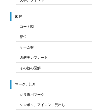
図解
コート図
部位
ゲーム盤
図解テンプレート
その他の図解
マーク、記号
貼り紙用マーク
シンボル、アイコン、見出し