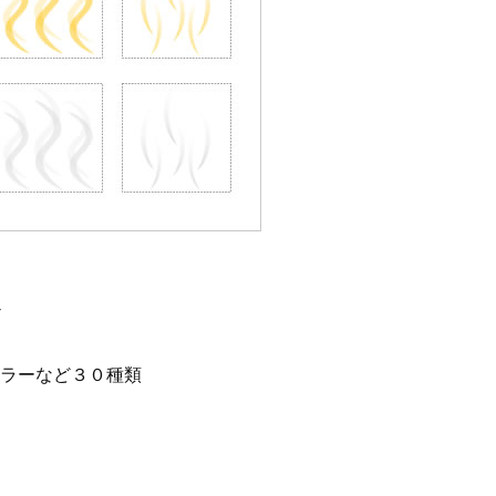
容
ラーなど３０種類