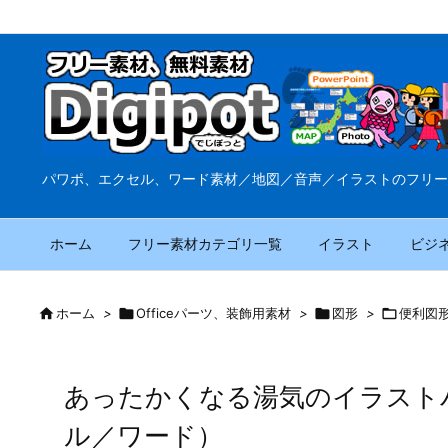
パワポ、エクセル、ワード素材／地図／音声／イラストのフリー
ホーム
フリー素材カテゴリ一覧
イラスト
ビジ

ホーム
>

Officeパーツ、装飾用素材
>

図形
>

便利図
あったかくなる湯気のイラスト
ル／ワード）