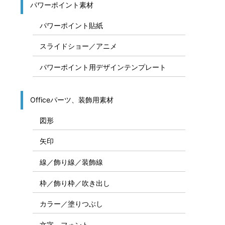
パワーポイント素材
パワーポイント貼紙
スライドショー／アニメ
パワーポイント用デザインテンプレート
Officeパーツ、装飾用素材
図形
矢印
線／飾り線／装飾線
枠／飾り枠／吹き出し
カラー／塗りつぶし
文字、フォント