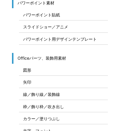
パワーポイント素材
パワーポイント貼紙
スライドショー／アニメ
パワーポイント用デザインテンプレート
Officeパーツ、装飾用素材
図形
矢印
線／飾り線／装飾線
枠／飾り枠／吹き出し
カラー／塗りつぶし
文字、フォント