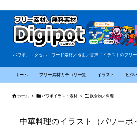
パワポ、エクセル、ワード素材／地図／音声／イラストのフリー
ホーム
フリー素材カテゴリ一覧
イラスト
ビジ

ホーム
>

パワポイラスト素材
>

飲食物／料理
中華料理のイラスト（パワーポイ