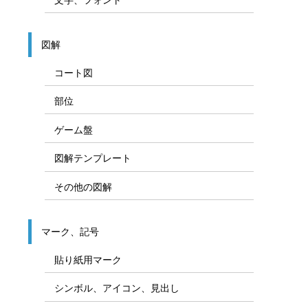
図解
コート図
部位
ゲーム盤
図解テンプレート
その他の図解
マーク、記号
貼り紙用マーク
シンボル、アイコン、見出し