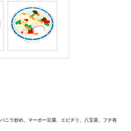
バニラ炒め、マーボー豆腐、エビチリ、八宝菜、フチ有