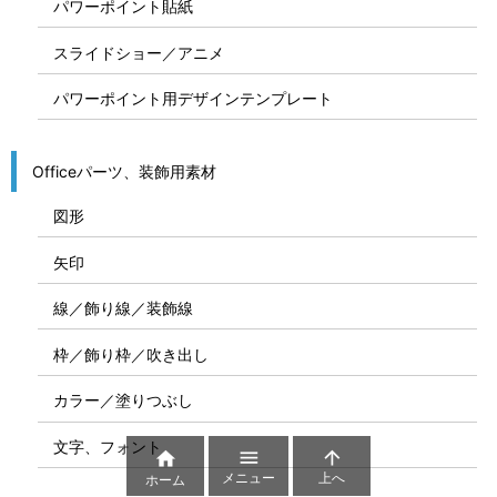
パワーポイント貼紙
スライドショー／アニメ
パワーポイント用デザインテンプレート
Officeパーツ、装飾用素材
図形
矢印
線／飾り線／装飾線
枠／飾り枠／吹き出し
カラー／塗りつぶし
文字、フォント



メニュー
上へ
ホーム