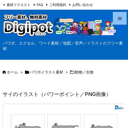
素材リクエスト
FAQ
ご利用規約
お問い合わせ
当サイト（Digipot.net）について


メニュ
パワポ、エクセル、ワード素材／地図／音声／イラストのフリー素

材
サイド

前へ

ホーム
>

パワポイラスト素材
>

動物／生物

次へ

サイのイラスト（パワーポイント／PNG画像）
検索