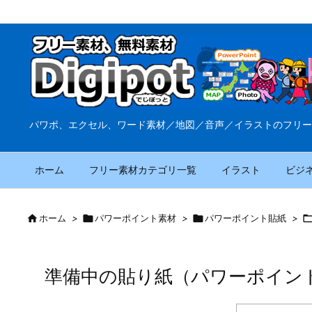
パワポ、エクセル、ワード素材／地図／音声／イラストのフリー
ホーム
フリー素材カテゴリ一覧
イラスト
ビジ

ホーム
>

パワーポイント素材
>

パワーポイント貼紙
>
準備中の貼り紙（パワーポイン