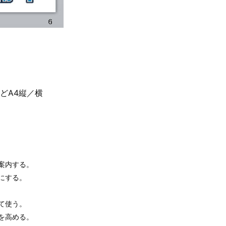
どA4縦／横
案内する。
にする。
て使う。
を高める。