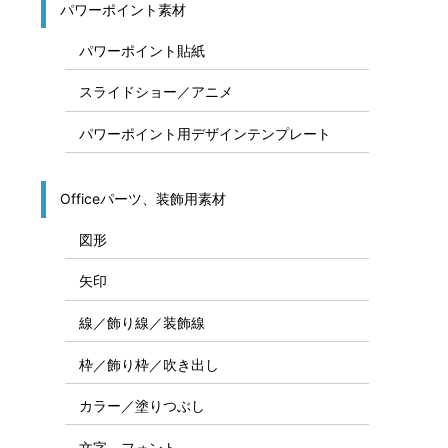
パワーポイント素材
パワーポイント貼紙
スライドショー／アニメ
パワーポイント用デザインテンプレート
Officeパーツ、装飾用素材
図形
矢印
線／飾り線／装飾線
枠／飾り枠／吹き出し
カラー／塗りつぶし
文字、フォント