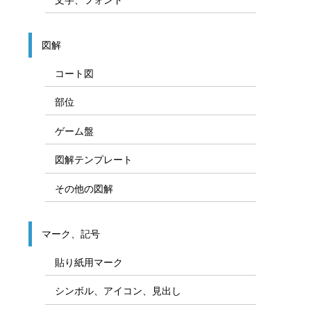
図解
コート図
部位
ゲーム盤
図解テンプレート
その他の図解
マーク、記号
貼り紙用マーク
シンボル、アイコン、見出し