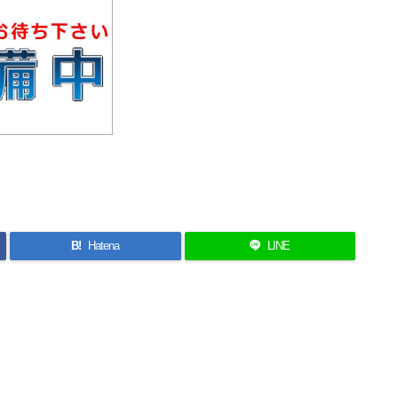
B!
Hatena
LINE