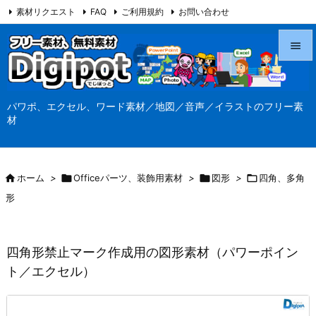
素材リクエスト
FAQ
ご利用規約
お問い合わせ
当サイト（Digipot.net）について


メニュ
パワポ、エクセル、ワード素材／地図／音声／イラストのフリー素

材
サイド

前へ

ホーム
>

Officeパーツ、装飾用素材
>

図形
>

四角、多角

形
次へ

検索
四角形禁止マーク作成用の図形素材（パワーポイン
ト／エクセル）