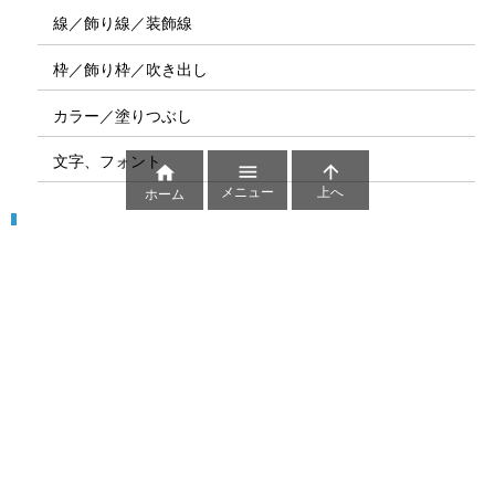
線／飾り線／装飾線
枠／飾り枠／吹き出し
カラー／塗りつぶし
文字、フォント



メニュー
上へ
ホーム
図解
コート図
部位
ゲーム盤
図解テンプレート
その他の図解