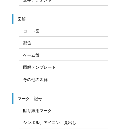
図解
コート図
部位
ゲーム盤
図解テンプレート
その他の図解
マーク、記号
貼り紙用マーク
シンボル、アイコン、見出し