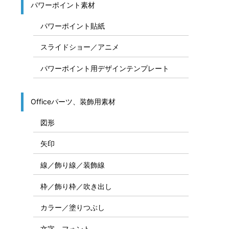
パワーポイント素材
パワーポイント貼紙
スライドショー／アニメ
パワーポイント用デザインテンプレート
Officeパーツ、装飾用素材
図形
矢印
線／飾り線／装飾線
枠／飾り枠／吹き出し
カラー／塗りつぶし
文字、フォント