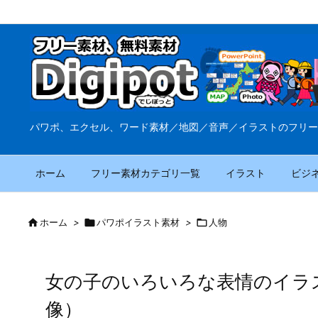
パワポ、エクセル、ワード素材／地図／音声／イラストのフリー
ホーム
フリー素材カテゴリ一覧
イラスト
ビジ

ホーム
>

パワポイラスト素材
>

人物
女の子のいろいろな表情のイラ
像）