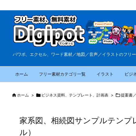
パワポ、エクセル、ワード素材／地図／音声／イラストのフリー
ホーム
フリー素材カテゴリ一覧
イラスト
ビジ

ホーム
>

ビジネス資料、テンプレート、計画表
>

提案書
家系図、相続図サンプルテンプ
ル）