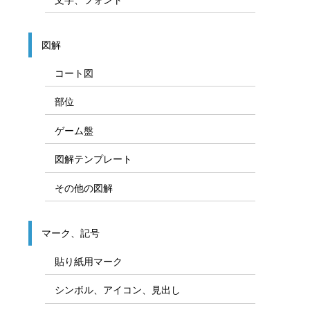
図解
コート図
部位
ゲーム盤
図解テンプレート
その他の図解
マーク、記号
貼り紙用マーク
シンボル、アイコン、見出し