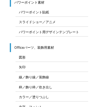
パワーポイント素材
パワーポイント貼紙
スライドショー／アニメ
パワーポイント用デザインテンプレート
Officeパーツ、装飾用素材
図形
矢印
線／飾り線／装飾線
枠／飾り枠／吹き出し
カラー／塗りつぶし
文字、フォント