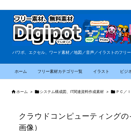
パワポ、エクセル、ワード素材／地図／音声／イラストのフリー
ホーム
フリー素材カテゴリ一覧
イラスト
ビジ

ホーム
>

システム構成図、IT関連資料作成素材
>

ＰＣ／Ｉ
クラウドコンピューティングの
画像）