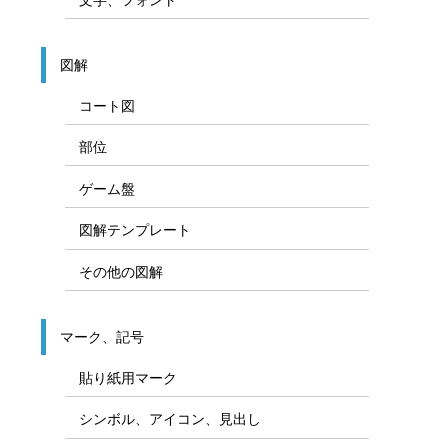
図解
コート図
部位
ゲーム盤
図解テンプレート
その他の図解
マーク、記号
貼り紙用マーク
シンボル、アイコン、見出し