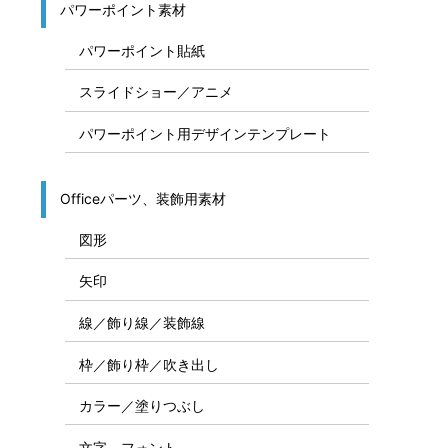
パワーポイント素材
パワーポイント貼紙
スライドショー／アニメ
パワーポイント用デザインテンプレート
Officeパーツ、装飾用素材
図形
矢印
線／飾り線／装飾線
枠／飾り枠／吹き出し
カラー／塗りつぶし
文字、フォント