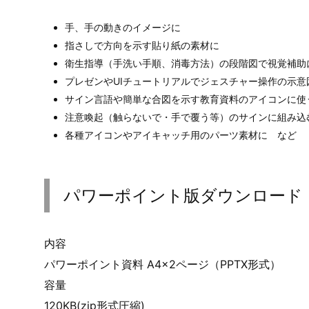
手、手の動きのイメージに
指さしで方向を示す貼り紙の素材に
衛生指導（手洗い手順、消毒方法）の段階図で視覚補助
プレゼンやUIチュートリアルでジェスチャー操作の示意
サイン言語や簡単な合図を示す教育資料のアイコンに使
注意喚起（触らないで・手で覆う等）のサインに組み込
各種アイコンやアイキャッチ用のパーツ素材に など
パワーポイント版ダウンロード
内容
パワーポイント資料 A4×2ページ（PPTX形式）
容量
120KB(zip形式圧縮)