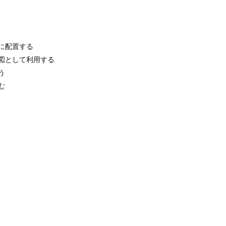
に配置する
図として利用する
う
む