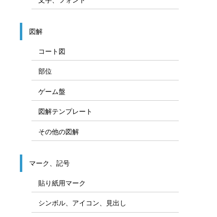
図解
コート図
部位
ゲーム盤
図解テンプレート
その他の図解
マーク、記号
貼り紙用マーク
シンボル、アイコン、見出し