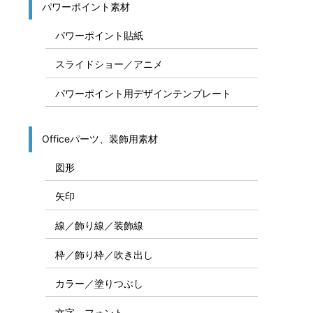
パワーポイント素材
パワーポイント貼紙
スライドショー／アニメ
パワーポイント用デザインテンプレート
Officeパーツ、装飾用素材
図形
矢印
線／飾り線／装飾線
枠／飾り枠／吹き出し
カラー／塗りつぶし
文字、フォント