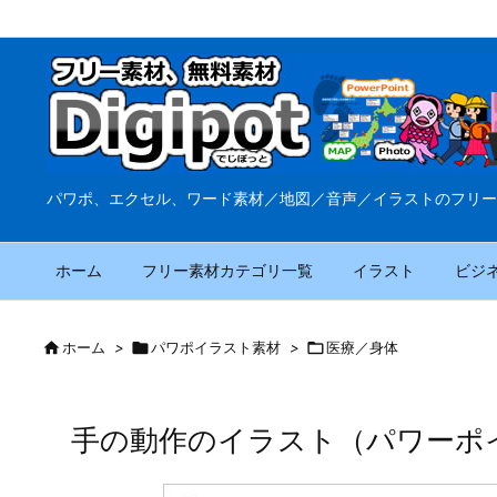
パワポ、エクセル、ワード素材／地図／音声／イラストのフリー
ホーム
フリー素材カテゴリ一覧
イラスト
ビジ

ホーム
>

パワポイラスト素材
>

医療／身体
手の動作のイラスト（パワーポ