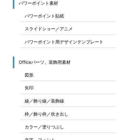
パワーポイント素材
パワーポイント貼紙
スライドショー／アニメ
パワーポイント用デザインテンプレート
Officeパーツ、装飾用素材
図形
矢印
線／飾り線／装飾線
枠／飾り枠／吹き出し
カラー／塗りつぶし
文字、フォント