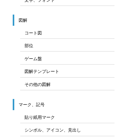
図解
コート図
部位
ゲーム盤
図解テンプレート
その他の図解
マーク、記号
貼り紙用マーク
シンボル、アイコン、見出し