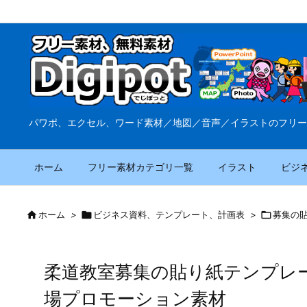
パワポ、エクセル、ワード素材／地図／音声／イラストのフリー
ホーム
フリー素材カテゴリ一覧
イラスト
ビジ

ホーム
>

ビジネス資料、テンプレート、計画表
>

募集の
柔道教室募集の貼り紙テンプレ
場プロモーション素材