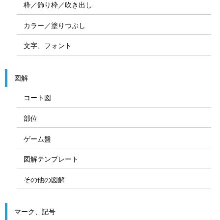
枠／飾り枠／吹き出し
カラー／塗りつぶし
文字、フォント
図解
コート図
部位
ゲーム盤
図解テンプレート
その他の図解
マーク、記号