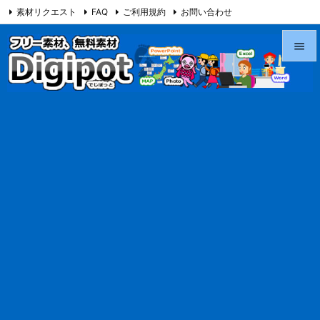
素材リクエスト
FAQ
ご利用規約
お問い合わせ
当サイト（Digipot.net）について


メニュ

サイド

前へ

次へ

検索