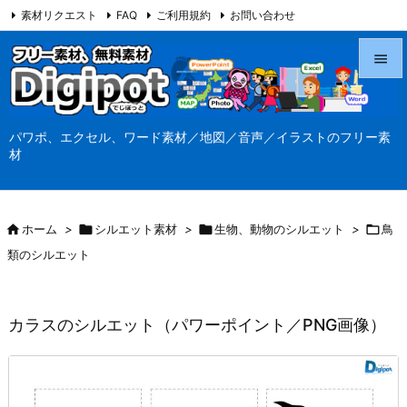
素材リクエスト
FAQ
ご利用規約
お問い合わせ
当サイト（Digipot.net）について


メニュ
パワポ、エクセル、ワード素材／地図／音声／イラストのフリー素

材
サイド

前へ

ホーム
>

シルエット素材
>

生物、動物のシルエット
>

鳥

類のシルエット
次へ

検索
カラスのシルエット（パワーポイント／PNG画像）