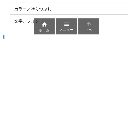
カラー／塗りつぶし
文字、フォント



メニュー
上へ
ホーム
図解
コート図
部位
ゲーム盤
図解テンプレート
その他の図解
マーク、記号