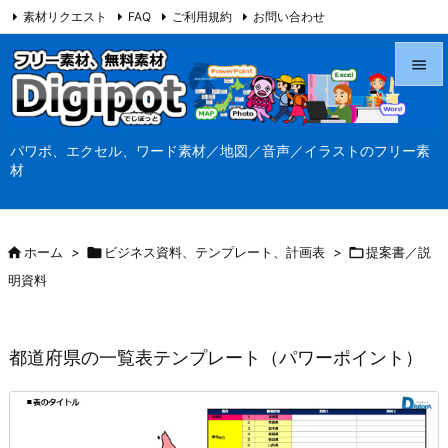
素材リクエスト
FAQ
ご利用規約
お問い合わせ
当サイト（Digipot.net）について


メニュ
パワポ、エクセル、ワード素材／地図／音声／イラストのフリー素

材
サイド

前へ

ホーム
>

ビジネス資料、テンプレート、計画表
>

提案書／説

明資料
次へ

検索
都道府県の一覧表テンプレート（パワーポイント）