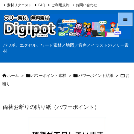
素材リクエスト
FAQ
ご利用規約
お問い合わせ
当サイト（Digipot.net）について


メニュ
パワポ、エクセル、ワード素材／地図／音声／イラストのフリー素

材
サイド

前へ

ホーム
>

パワーポイント素材
>

パワーポイント貼紙
>

お

断り
次へ

検索
両替お断りの貼り紙（パワーポイント）