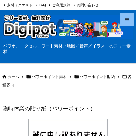
素材リクエスト
FAQ
ご利用規約
お問い合わせ
当サイト（Digipot.net）について


メニュ
パワポ、エクセル、ワード素材／地図／音声／イラストのフリー素

材
サイド

前へ

ホーム
>

パワーポイント素材
>

パワーポイント貼紙
>

各

種案内
次へ

検索
臨時休業の貼り紙（パワーポイント）