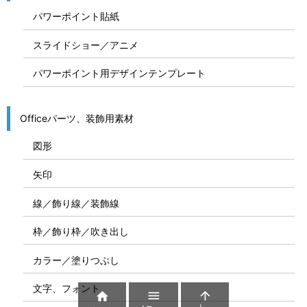
パワーポイント貼紙
スライドショー／アニメ
パワーポイント用デザインテンプレート
Officeパーツ、装飾用素材
図形
矢印
線／飾り線／装飾線
枠／飾り枠／吹き出し
カラー／塗りつぶし
文字、フォント


