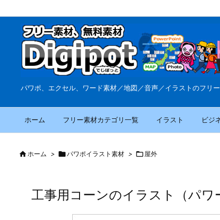
パワポ、エクセル、ワード素材／地図／音声／イラストのフリー
ホーム
フリー素材カテゴリ一覧
イラスト
ビジ

ホーム
>

パワポイラスト素材
>

屋外
工事用コーンのイラスト（パワ