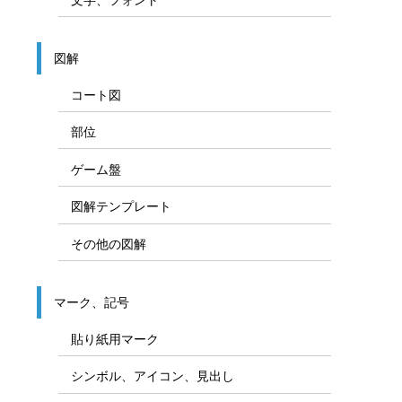
図解
コート図
部位
ゲーム盤
図解テンプレート
その他の図解
マーク、記号
貼り紙用マーク
シンボル、アイコン、見出し