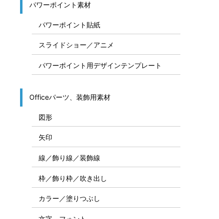
パワーポイント素材
パワーポイント貼紙
スライドショー／アニメ
パワーポイント用デザインテンプレート
Officeパーツ、装飾用素材
図形
矢印
線／飾り線／装飾線
枠／飾り枠／吹き出し
カラー／塗りつぶし
文字、フォント