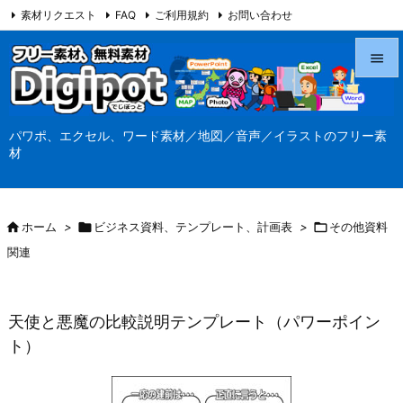
素材リクエスト
FAQ
ご利用規約
お問い合わせ
当サイト（Digipot.net）について


メニュ
パワポ、エクセル、ワード素材／地図／音声／イラストのフリー素

材
サイド

前へ

ホーム
>

ビジネス資料、テンプレート、計画表
>

その他資料

関連
次へ

検索
天使と悪魔の比較説明テンプレート（パワーポイン
ト）