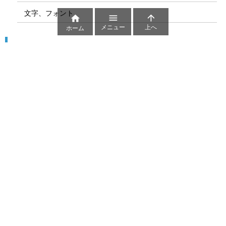
文字、フォント



メニュー
上へ
ホーム
図解
コート図
部位
ゲーム盤
図解テンプレート
その他の図解
マーク、記号
貼り紙用マーク
シンボル、アイコン、見出し