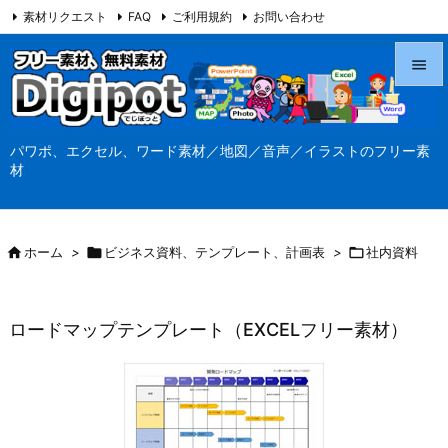
素材リクエスト
FAQ
ご利用規約
お問い合わせ
当サイト（Digipot.net）について


メニュ
パワポ、エクセル、ワード素材／地図／音声／イラストのフリー素

材
サイド

前へ

ホーム
>

ビジネス資料、テンプレート、計画表
>

社内資料

次へ

ロードマップテンプレート（EXCELフリー素材）
検索