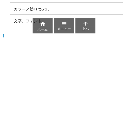
カラー／塗りつぶし
文字、フォント



メニュー
上へ
ホーム
図解
コート図
部位
ゲーム盤
図解テンプレート
その他の図解
マーク、記号