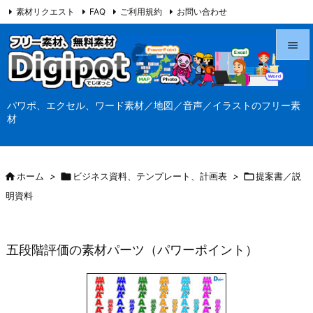
素材リクエスト
FAQ
ご利用規約
お問い合わせ
当サイト（Digipot.net）について


メニュ
パワポ、エクセル、ワード素材／地図／音声／イラストのフリー素

材
サイド

前へ

ホーム
>

ビジネス資料、テンプレート、計画表
>

提案書／説

明資料
次へ

検索
五段階評価の素材パーツ（パワーポイント）