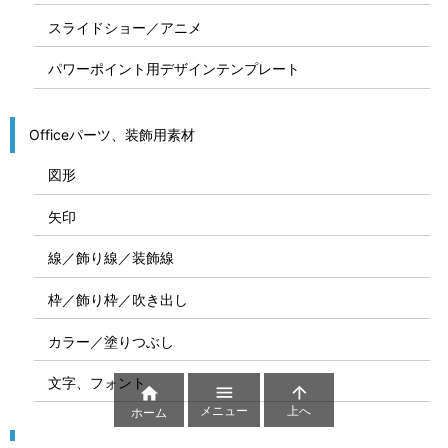
スライドショー／アニメ
パワーポイント用デザインテンプレート
Officeパーツ、装飾用素材
図形
矢印
線／飾り線／装飾線
枠／飾り枠／吹き出し
カラー／塗りつぶし
文字、フォント



メニュー
上へ
ホーム