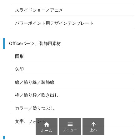
スライドショー／アニメ
パワーポイント用デザインテンプレート
Officeパーツ、装飾用素材
図形
矢印
線／飾り線／装飾線
枠／飾り枠／吹き出し
カラー／塗りつぶし
文字、フォント



メニュー
上へ
ホーム