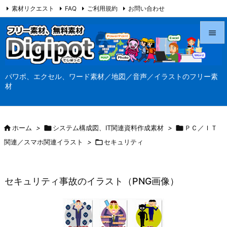
素材リクエスト
FAQ
ご利用規約
お問い合わせ
当サイト（Digipot.net）について


メニュ
パワポ、エクセル、ワード素材／地図／音声／イラストのフリー素

材
サイド

前へ

ホーム
>

システム構成図、IT関連資料作成素材
>

ＰＣ／ＩＴ

関連／スマホ関連イラスト
>

セキュリティ
次へ

検索
セキュリティ事故のイラスト（PNG画像）