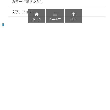
カラー／塗りつぶし
文字、フォント



メニュー
上へ
ホーム
図解
コート図
部位
ゲーム盤
図解テンプレート
その他の図解
マーク、記号
貼り紙用マーク