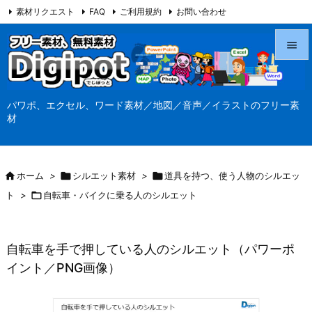
素材リクエスト
FAQ
ご利用規約
お問い合わせ
当サイト（Digipot.net）について


メニュ
パワポ、エクセル、ワード素材／地図／音声／イラストのフリー素

材
サイド

前へ

ホーム
>

シルエット素材
>

道具を持つ、使う人物のシルエッ

ト
>

自転車・バイクに乗る人のシルエット
次へ

検索
自転車を手で押している人のシルエット（パワーポ
イント／PNG画像）