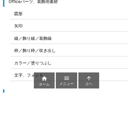
Officeパーツ、装飾用素材
図形
矢印
線／飾り線／装飾線
枠／飾り枠／吹き出し
カラー／塗りつぶし
文字、フォント



メニュー
上へ
ホーム
図解
コート図
部位
ゲーム盤