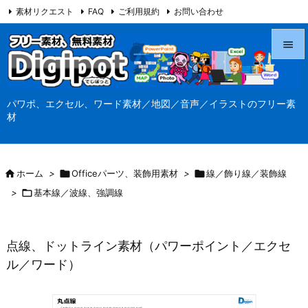
素材リクエスト
FAQ
ご利用規約
お問い合わせ
当サイト（Digipot.net）について


メニュ
パワポ、エクセル、ワード素材／地図／音声／イラストのフリー素

材
サイド

前へ

ホーム
>

Officeパーツ、装飾用素材
>

線／飾り線／装飾線

>

基本線／波線、強調線
次へ

検索
点線、ドットライン素材（パワーポイント／エクセ
ル／ワード）