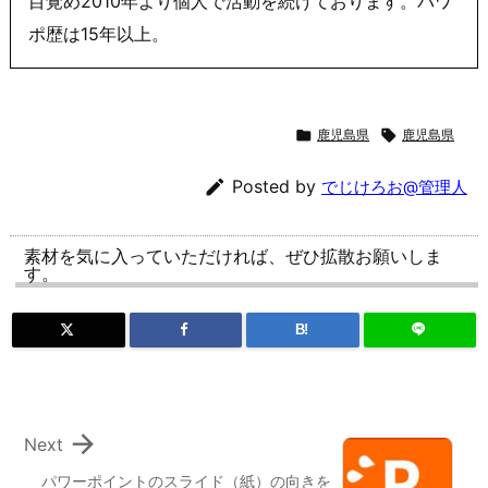
目覚め2010年より個人で活動を続けております。パワ
ポ歴は15年以上。

鹿児島県

鹿児島県

Posted by
でじけろお@管理人
素材を気に入っていただければ、ぜひ拡散お願いしま
す。
B!

Next
パワーポイントのスライド（紙）の向きを