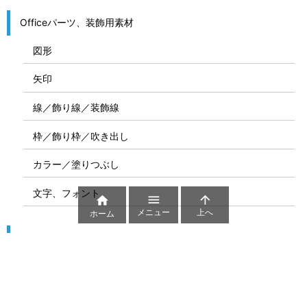
Officeパーツ、装飾用素材
図形
矢印
線／飾り線／装飾線
枠／飾り枠／吹き出し
カラー／塗りつぶし
文字、フォント



メニュー
上へ
ホーム
図解
コート図
部位