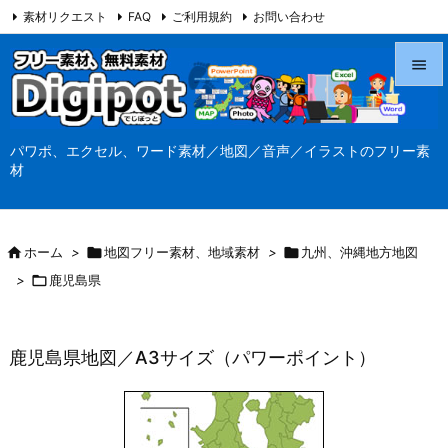
素材リクエスト
FAQ
ご利用規約
お問い合わせ
当サイト（Digipot.net）について


メニュ
パワポ、エクセル、ワード素材／地図／音声／イラストのフリー素

材
サイド

前へ

ホーム
>

地図フリー素材、地域素材
>

九州、沖縄地方地図

>

鹿児島県
次へ

検索
鹿児島県地図／A3サイズ（パワーポイント）