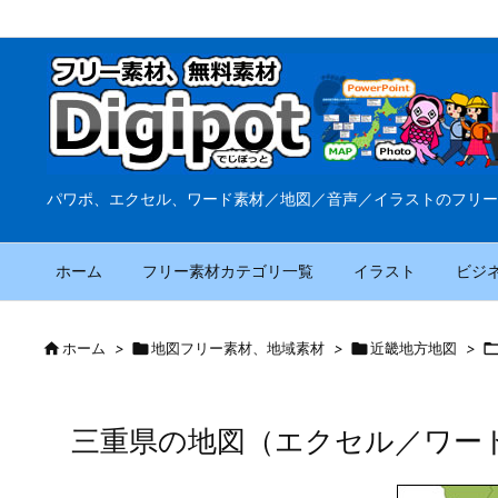
パワポ、エクセル、ワード素材／地図／音声／イラストのフリー
ホーム
フリー素材カテゴリ一覧
イラスト
ビジ

ホーム
>

地図フリー素材、地域素材
>

近畿地方地図
>
三重県の地図（エクセル／ワー