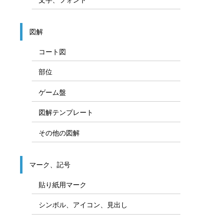
図解
コート図
部位
ゲーム盤
図解テンプレート
その他の図解
マーク、記号
貼り紙用マーク
シンボル、アイコン、見出し