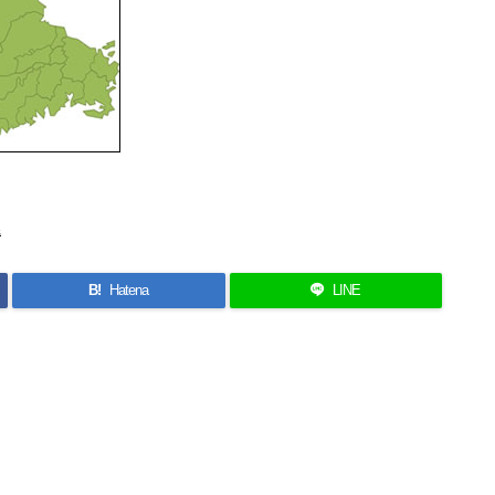
県
B!
Hatena
LINE