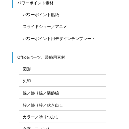
パワーポイント素材
パワーポイント貼紙
スライドショー／アニメ
パワーポイント用デザインテンプレート
Officeパーツ、装飾用素材
図形
矢印
線／飾り線／装飾線
枠／飾り枠／吹き出し
カラー／塗りつぶし
文字、フォント