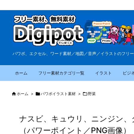
パワポ、エクセル、ワード素材／地図／音声／イラストのフリー
ホーム
フリー素材カテゴリ一覧
イラスト
ビジ

ホーム
>

パワポイラスト素材
>

野菜
ナスビ、キュウリ、ニンジン、
（パワーポイント／PNG画像）