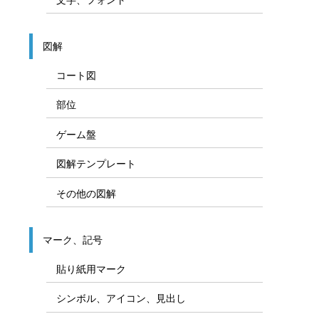
図解
コート図
部位
ゲーム盤
図解テンプレート
その他の図解
マーク、記号
貼り紙用マーク
シンボル、アイコン、見出し