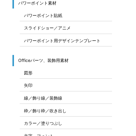
パワーポイント素材
パワーポイント貼紙
スライドショー／アニメ
パワーポイント用デザインテンプレート
Officeパーツ、装飾用素材
図形
矢印
線／飾り線／装飾線
枠／飾り枠／吹き出し
カラー／塗りつぶし
文字、フォント