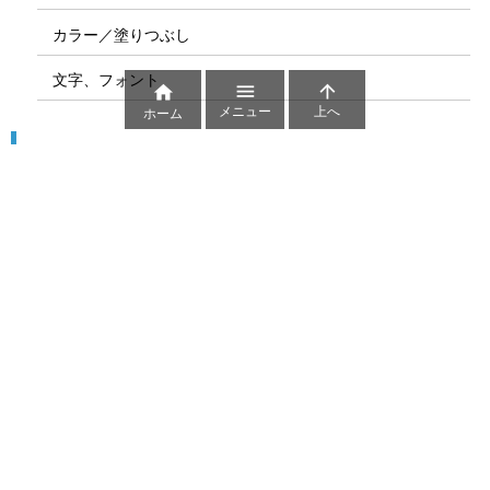
カラー／塗りつぶし
文字、フォント



メニュー
上へ
ホーム
図解
コート図
部位
ゲーム盤
図解テンプレート
その他の図解
マーク、記号