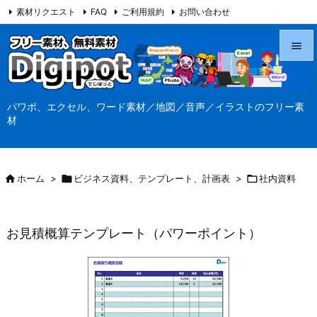
素材リクエスト
FAQ
ご利用規約
お問い合わせ
当サイト（Digipot.net）について


メニュ
パワポ、エクセル、ワード素材／地図／音声／イラストのフリー素

材
サイド

前へ

ホーム
>

ビジネス資料、テンプレート、計画表
>

社内資料

次へ

お見積概算テンプレート（パワーポイント）
検索