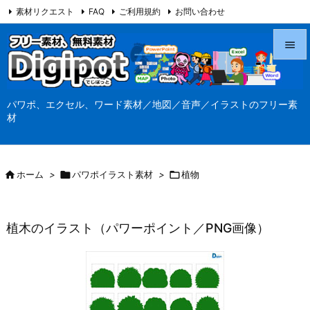
素材リクエスト
FAQ
ご利用規約
お問い合わせ
当サイト（Digipot.net）について


メニュ
パワポ、エクセル、ワード素材／地図／音声／イラストのフリー素

材
サイド

前へ

ホーム
>

パワポイラスト素材
>

植物

次へ

植木のイラスト（パワーポイント／PNG画像）
検索