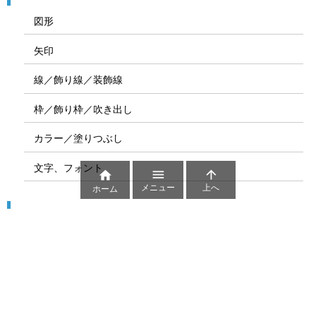
図形
矢印
線／飾り線／装飾線
枠／飾り枠／吹き出し
カラー／塗りつぶし
文字、フォント



メニュー
上へ
ホーム
図解
コート図
部位
ゲーム盤