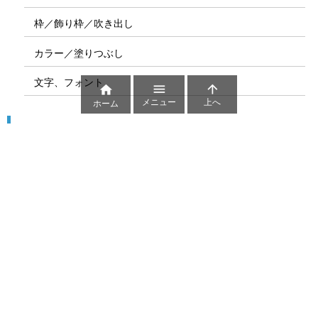
枠／飾り枠／吹き出し
カラー／塗りつぶし
文字、フォント



メニュー
上へ
ホーム
図解
コート図
部位
ゲーム盤
図解テンプレート
その他の図解