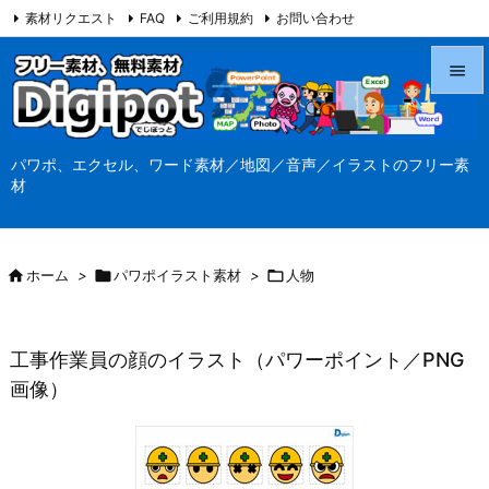
素材リクエスト
FAQ
ご利用規約
お問い合わせ
当サイト（Digipot.net）について


メニュ
パワポ、エクセル、ワード素材／地図／音声／イラストのフリー素

材
サイド

前へ

ホーム
>

パワポイラスト素材
>

人物

次へ

工事作業員の顔のイラスト（パワーポイント／PNG
検索
画像）